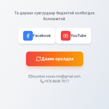
Та дараах сувгуудаар бидэнтэй холбогдох
боломжтой:
Facebook
YouTube
Дахин оролдох
oyunbat.voices.mn@gmail.com
+976 8608 7017